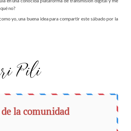
ula en una conocida plataforma de transmisión digital y me
 qué no?
o como yo, una buena idea para compartir este sábado por la