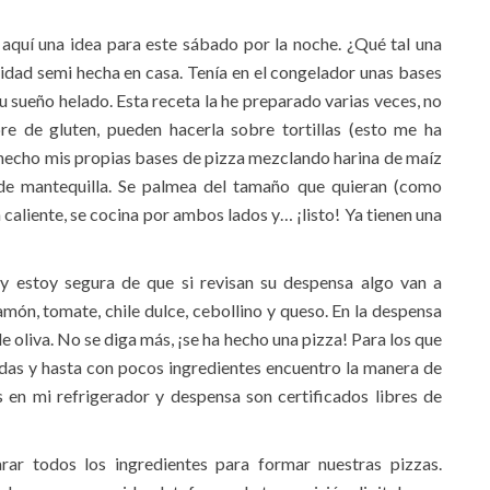
 aquí una idea para este sábado por la noche. ¿Qué tal una
lidad semi hecha en casa. Tenía en el congelador unas bases
su sueño helado. Esta receta la he preparado varias veces, no
re de gluten, pueden hacerla sobre tortillas (esto me ha
e hecho mis propias bases de pizza mezclando harina de maíz
 de mantequilla. Se palmea del tamaño que quieran (como
n caliente, se cocina por ambos lados y… ¡listo! Ya tienen una
 y estoy segura de que si revisan su despensa algo van a
amón, tomate, chile dulce, cebollino y queso. En la despensa
 oliva. No se diga más, ¡se ha hecho una pizza! Para los que
idas y hasta con pocos ingredientes encuentro la manera de
s en mi refrigerador y despensa son certificados libres de
ar todos los ingredientes para formar nuestras pizzas.