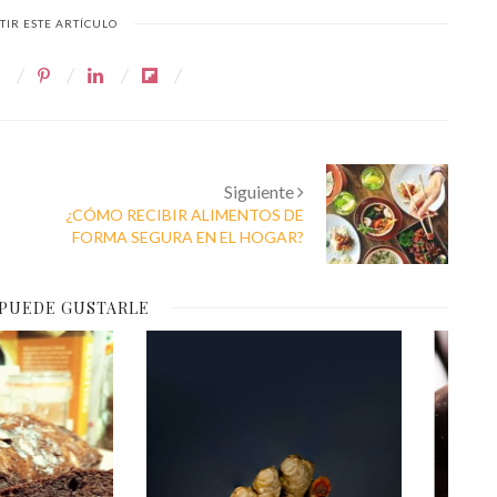
IR ESTE ARTÍCULO
Siguiente
¿CÓMO RECIBIR ALIMENTOS DE
FORMA SEGURA EN EL HOGAR?
 PUEDE GUSTARLE
Pastel de Papa
adillo de Papa
Horneado con
Salsa Blanca